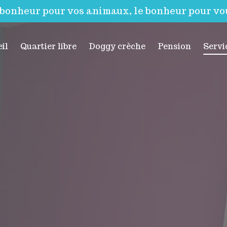
 bonheur pour vos animaux, le bonheur pour vou
il
Quartier libre
Doggy crèche
Pension
Servi
Vis
Vis
Vis
Do
Édu