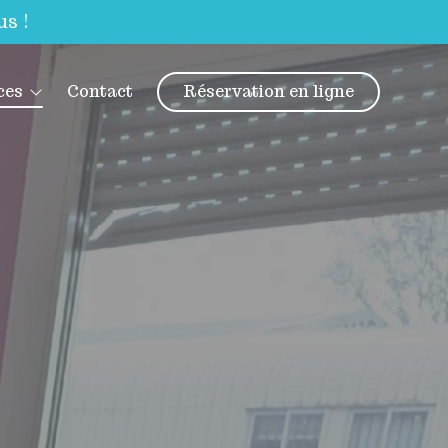
s !
ces
Contact
Réservation en ligne
ite chat
ite chien
ite chevaux
g wash
cation canine